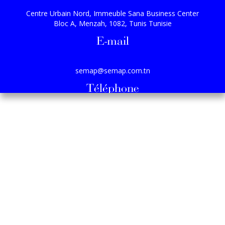
Centre Urbain Nord, Immeuble Sana Business Center
Bloc A, Menzah, 1082, Tunis Tunisie
E-mail
semap@semap.com.tn
Téléphone
(+216) 71 82 27 33 / (+216) 71 82 27 77