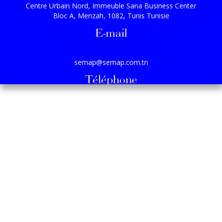
Centre Urbain Nord, Immeuble Sana Business Center
Bloc A, Menzah, 1082, Tunis Tunisie
E-mail
semap@semap.com.tn
Téléphone
(+216) 71 82 27 33 / (+216) 71 82 27 77